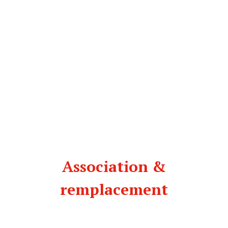
Valeur énergétique
1494 kj / 353 kcal
Matières grasses
1,3 g
Dont acides gras saturés
0,3 g
Glucides
69 g
Dont sucres
6,3 g
Fibres alimentaires
4,4 g
Protéines
14 g
Sel
1,3 g
Association &
remplacement